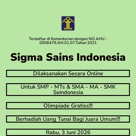
Terdaftar di Kementerian dengan NO AHU -
0006476.AH.01.07.Tahun 2021
Sigma Sains Indonesia
Dilaksanakan Secara Online
Untuk SMP - MTs & SMA - MA - SMK
Seindonesia
Olimpiade Gratiss!!!
Berhadiah Uang Tunai Bagi Juara Umum!!!
Rabu, 3 Juni 2026