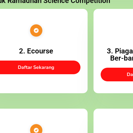
uk Ramadhan Science Competition
2. Ecourse
3. Piag
Ber-ba
Daftar Sekarang
Da