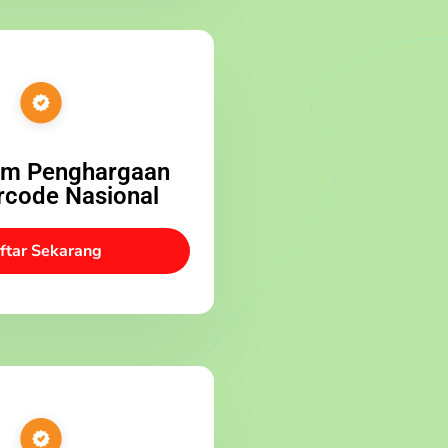
am Penghargaan
rcode Nasional
ftar Sekarang