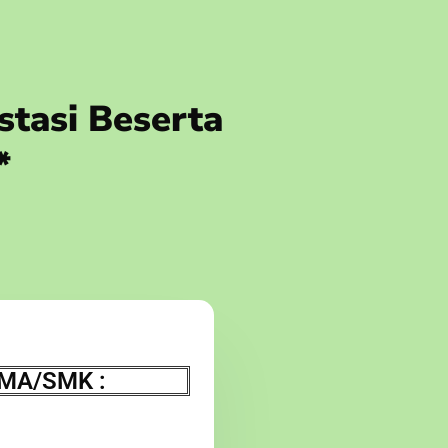
stasi Beserta
*
/MA/SMK :