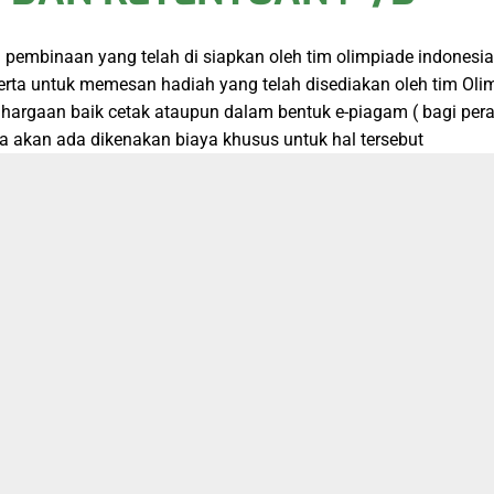
embinaan yang telah di siapkan oleh tim olimpiade indonesia
serta untuk memesan hadiah yang telah disediakan oleh tim Ol
hargaan baik cetak ataupun dalam bentuk e-piagam ( bagi per
ka akan ada dikenakan biaya khusus untuk hal tersebut
usif:
nus Ecourse Otak Jenius, beserta soal dan pembahasan ujian Yo
-
Paket Reguler + Medali ( Emas, Perak dan Perunggu ) + Piagam C