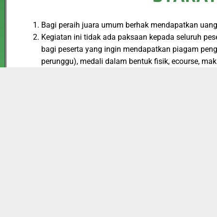
Bagi peraih juara umum berhak mendapatkan uang p
Kegiatan ini tidak ada paksaan kepada seluruh pe
bagi peserta yang ingin mendapatkan piagam peng
perunggu), medali dalam bentuk fisik, ecourse, ma
Penjelasan mengenai Paket Reguler dan Paket Ekskl
Paket Reguler : Terdiri dari, E-Piagam, Serta bo
2023
dan Biaya akan dikenakan hanya Rp 35.000,
Paket Eksklusif : Terdiri dari seluruh fasilitas 
hanya Rp 85.000,-