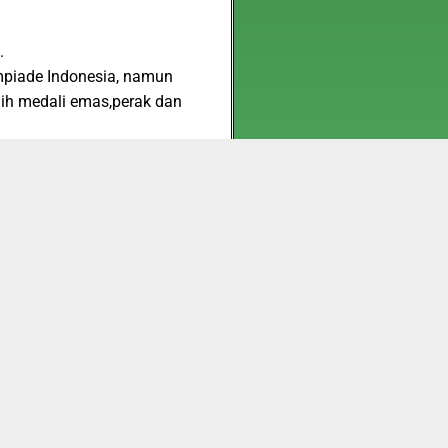
.
impiade Indonesia, namun
aih medali emas,perak dan
uth Science Competition
etak. Biaya akan di kenakan