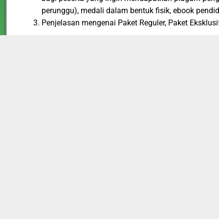
perunggu), medali dalam bentuk fisik, ebook pendi
Penjelasan mengenai Paket Reguler, Paket Eksklusif
Paket Reguler : Terdiri dari, E-Piagam, Serta b
Biaya akan dikenakan hanya Rp 35.000,-
Paket Eksklusif : Terdiri dari seluruh fasilitas 
hanya Rp 90.000,
Paket Cerdas : Terdiri dari seluruh fasilitas Pak
Biaya akan di kenakan hanya Rp 150.000,-