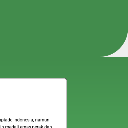
.
impiade Indonesia, namun
aih medali emas,perak dan