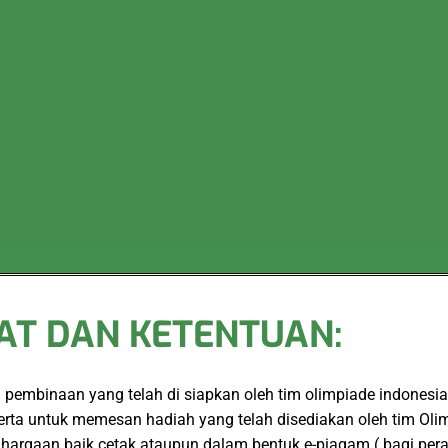
AT DAN KETENTUAN:
embinaan yang telah di siapkan oleh tim olimpiade indonesia
serta untuk memesan hadiah yang telah disediakan oleh tim Ol
hargaan baik cetak ataupun dalam bentuk e-piagam ( bagi per