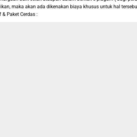
dikan, maka akan ada dikenakan biaya khusus untuk hal tersebu
 & Paket Cerdas :
onus Ebook Pendidikan, beserta soal dan pembahasan Sigma Sa
Paket Reguler + Medali ( Emas, Perak dan Perunggu ) + Piagam C
et Reguler + Medali ( Emas, Perak dan Perunggu ) + Piagam Cet