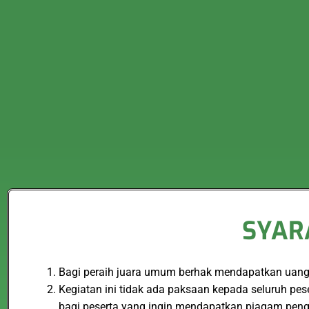
SYAR
Bagi peraih juara umum berhak mendapatkan uang p
Kegiatan ini tidak ada paksaan kepada seluruh pe
bagi peserta yang ingin mendapatkan piagam peng