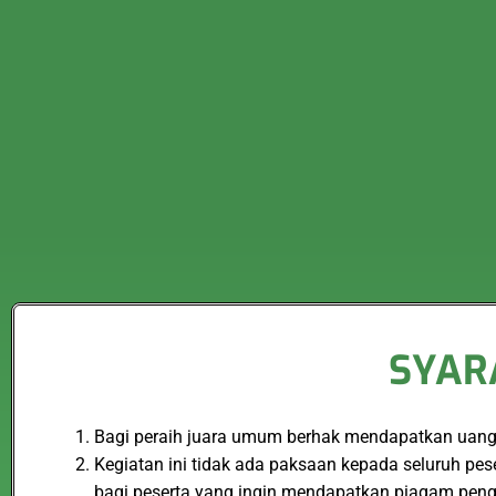
SYAR
Bagi peraih juara umum berhak mendapatkan uang p
Kegiatan ini tidak ada paksaan kepada seluruh pe
bagi peserta yang ingin mendapatkan piagam peng