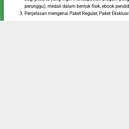
perunggu), medali dalam bentuk fisik, ebook pendi
Penjelasan mengenai Paket Reguler, Paket Eksklusif
Paket Reguler : Terdiri dari, E-Piagam, Serta bo
2026
dan Biaya akan dikenakan hanya Rp 35.000,
Paket Eksklusif : Terdiri dari seluruh fasilitas 
hanya Rp 90.000,
Paket Cerdas : Terdiri dari seluruh fasilitas Pak
Biaya akan di kenakan hanya Rp 150.000,-