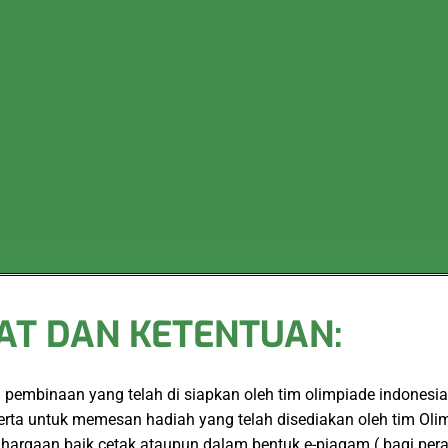
AT DAN KETENTUAN:
embinaan yang telah di siapkan oleh tim olimpiade indonesia
serta untuk memesan hadiah yang telah disediakan oleh tim Ol
hargaan baik cetak ataupun dalam bentuk e-piagam ( bagi per