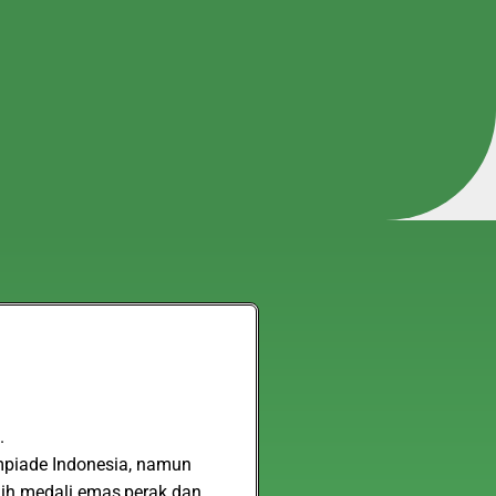
.
impiade Indonesia, namun
aih medali emas,perak dan