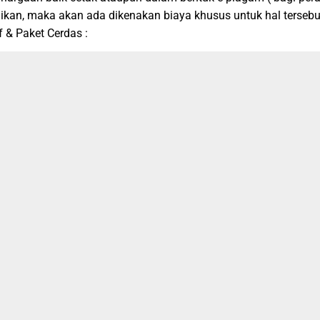
dikan, maka akan ada dikenakan biaya khusus untuk hal tersebu
 & Paket Cerdas :
nus Ebook Pendidikan, beserta soal dan pembahasan Olimpiade
-
Paket Reguler + Medali ( Emas, Perak dan Perunggu ) + Piagam C
et Reguler + Medali ( Emas, Perak dan Perunggu ) + Piagam Cet