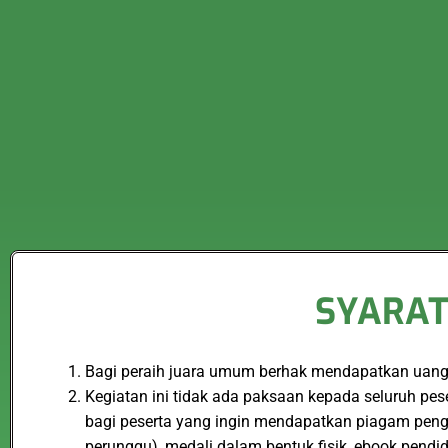
SYARAT
Bagi peraih juara umum berhak mendapatkan uang p
Kegiatan ini tidak ada paksaan kepada seluruh pe
bagi peserta yang ingin mendapatkan piagam peng
perunggu), medali dalam bentuk fisik, ebook pendi