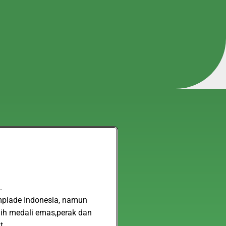
.
impiade Indonesia, namun
aih medali emas,perak dan
t