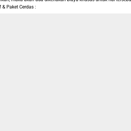
 & Paket Cerdas :
nus Ebook Pendidikan, beserta soal dan pembahasan Kompetisi
-
Paket Reguler + Medali ( Emas, Perak dan Perunggu ) + Piagam C
et Reguler + Medali ( Emas, Perak dan Perunggu ) + Piagam Cet
Catatan :