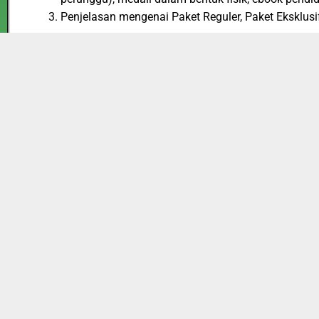
Penjelasan mengenai Paket Reguler, Paket Eksklusif
Paket Reguler : Terdiri dari, E-Piagam, Serta bo
2025
dan Biaya akan dikenakan hanya Rp 35.000,
Paket Eksklusif : Terdiri dari seluruh fasilitas 
hanya Rp 90.000,
Paket Cerdas : Terdiri dari seluruh fasilitas Pak
Biaya akan di kenakan hanya Rp 150.000,-