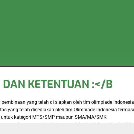
 DAN KETENTUAN :</B
embinaan yang telah di siapkan oleh tim olimpiade indonesia
s yang telah disediakan oleh tim Olimpiade Indonesia termasuk
baik untuk kategori MTS/SMP maupun SMA/MA/SMK
serta untuk memesan hadiah yang telah disediakan oleh tim Ol
agam penghargaan baik cetak ataupun dalam bentuk e-sertifikat 