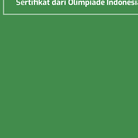
Se
rtifikat dari Olimpiade Indon