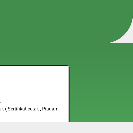
.
 ( Sertifikat cetak , Piagam
impiade Indonesia, namun
( bagi peraih medali