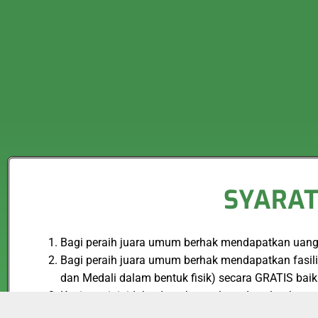
SYARAT
Bagi peraih juara umum berhak mendapatkan uang p
Bagi peraih juara umum berhak mendapatkan fasilita
dan Medali dalam bentuk fisik) secara GRATIS 
Kegiatan ini tidak ada paksaan kepada seluruh pe
bagi peserta yang ingin mendapatkan sertifikat, pi