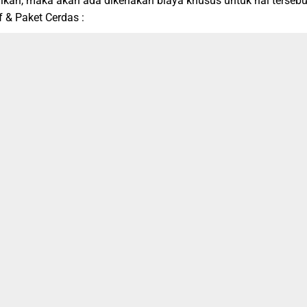
dikan, maka akan ada dikenakan biaya khusus untuk hal tersebu
 & Paket Cerdas :
nus Ebook Pendidikan, beserta soal dan pembahasan Kompetisi
-
Paket Reguler + Medali ( Emas, Perak dan Perunggu ) + Piagam C
et Reguler + Medali ( Emas, Perak dan Perunggu ) + Piagam Cet
Catatan :