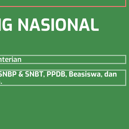
NG NASIONAL
nterian
 SNBP & SNBT, PPDB, Beasiswa, dan
.