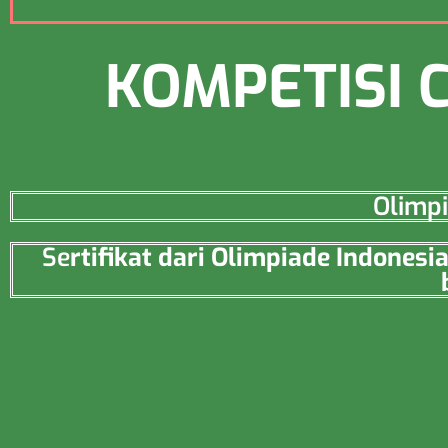
KOMPETISI 
Olimpi
Se
rtifikat dari Olimpiade Indone