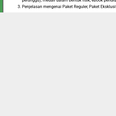
perunggu), medali dalam bentuk fisik, ebook pendi
Penjelasan mengenai Paket Reguler, Paket Eksklusif
Paket Reguler : Terdiri dari, E-Piagam, Serta bo
2025
dan Biaya akan dikenakan hanya Rp 35.000,
Paket Eksklusif : Terdiri dari seluruh fasilitas 
hanya Rp 90.000,
Paket Cerdas : Terdiri dari seluruh fasilitas Pak
Biaya akan di kenakan hanya Rp 150.000,-