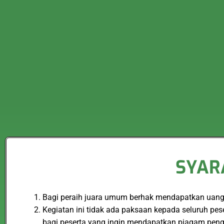
SYAR
Bagi peraih juara umum berhak mendapatkan uang p
Kegiatan ini tidak ada paksaan kepada seluruh pe
bagi peserta yang ingin mendapatkan piagam peng