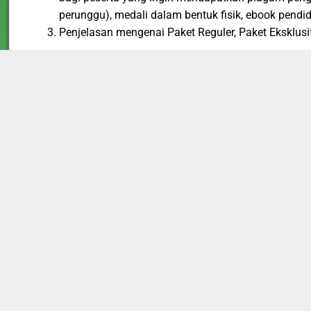
perunggu), medali dalam bentuk fisik, ebook pendi
Penjelasan mengenai Paket Reguler, Paket Eksklusif
Paket Reguler : Terdiri dari, E-Piagam, Serta bo
2026
dan Biaya akan dikenakan hanya Rp 35.000,
Paket Eksklusif : Terdiri dari seluruh fasilitas 
hanya Rp 90.000,
Paket Cerdas : Terdiri dari seluruh fasilitas Pak
Biaya akan di kenakan hanya Rp 150.000,-