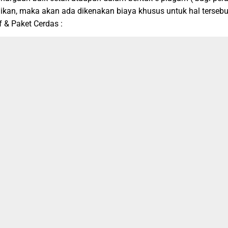
dikan, maka akan ada dikenakan biaya khusus untuk hal tersebu
 & Paket Cerdas :
nus Ebook Pendidikan, beserta soal dan pembahasan Garuda Gl
-
Paket Reguler + Medali ( Emas, Perak dan Perunggu ) + Piagam C
et Reguler + Medali ( Emas, Perak dan Perunggu ) + Piagam Cet