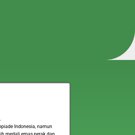
.
impiade Indonesia, namun
aih medali emas,perak dan