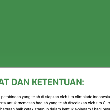
AT DAN KETENTUAN:
embinaan yang telah di siapkan oleh tim olimpiade indonesia
serta untuk memesan hadiah yang telah disediakan oleh tim Ol
hargaan baik cetak ataupun dalam bentuk e-piagam ( bagi per