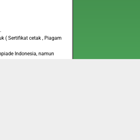
.
 ( Sertifikat cetak , Piagam
impiade Indonesia, namun
( bagi peraih medali
ersebut
an ujian Dirgantara English
 cetak + Piagam Cetak. Biaya