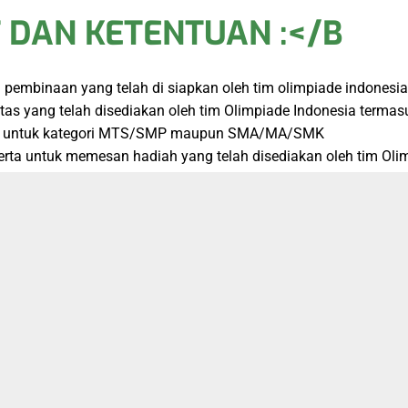
 DAN KETENTUAN :</B
embinaan yang telah di siapkan oleh tim olimpiade indonesia
s yang telah disediakan oleh tim Olimpiade Indonesia termasuk
baik untuk kategori MTS/SMP maupun SMA/MA/SMK
serta untuk memesan hadiah yang telah disediakan oleh tim Ol
agam penghargaan baik cetak ataupun dalam bentuk e-sertifikat 
k, ecourse, maka akan ada dikenakan biaya khusus untuk hal t
usif:
am, Serta bonus Ecourse Otak Jenius, beserta soal dan pembahas
5.000,-
aket Reguler + Medali ( Emas, Perak dan Perunggu ) + Sertifikat