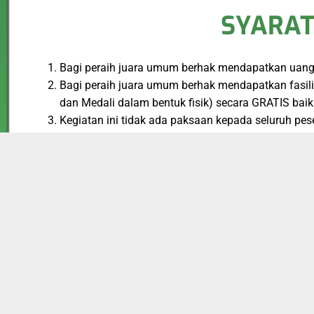
SYARAT
Bagi peraih juara umum berhak mendapatkan uang p
Bagi peraih juara umum berhak mendapatkan fasilita
dan Medali dalam bentuk fisik) secara GRATIS 
Kegiatan ini tidak ada paksaan kepada seluruh pe
bagi peserta yang ingin mendapatkan sertifikat, pi
emas,perak dan perunggu),medali dalam bentuk fisi
Penjelasan mengenai Paket Reguler dan Paket Ekskl
Paket Reguler : Terdiri dari E-sertifikat, E-Piag
Competition
dan Biaya akan dikenakan hanya Rp 3
Paket Eksklusif : Terdiri dari seluruh fasilitas P
akan di kenakan hanya Rp 85.000,-