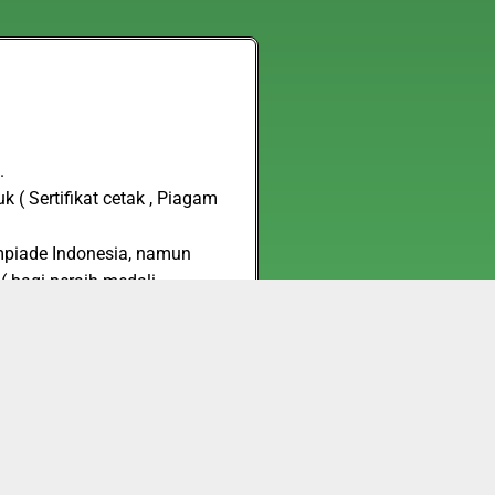
.
 ( Sertifikat cetak , Piagam
impiade Indonesia, namun
( bagi peraih medali
tersebut
san ujian Adha Islamic
 cetak + Piagam Cetak. Biaya