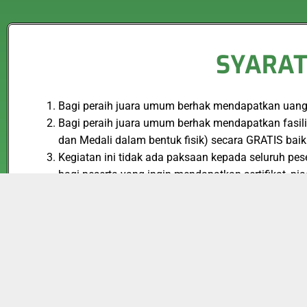
SYARAT
Bagi peraih juara umum berhak mendapatkan uang p
Bagi peraih juara umum berhak mendapatkan fasilita
dan Medali dalam bentuk fisik) secara GRATIS 
Kegiatan ini tidak ada paksaan kepada seluruh pe
bagi peserta yang ingin mendapatkan sertifikat, pi
emas,perak dan perunggu), medali dalam bentuk fis
Penjelasan mengenai Paket Reguler dan Paket Ekskl
Paket Reguler : Terdiri dari E-sertifikat, E-Piag
Competition 2023
dan Biaya akan dikenakan hany
Paket Eksklusif : Terdiri dari seluruh fasilitas P
akan di kenakan hanya Rp 85.000,-