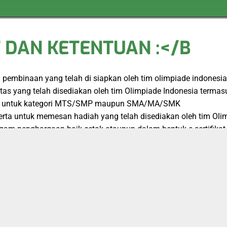
 DAN KETENTUAN :</B
embinaan yang telah di siapkan oleh tim olimpiade indonesia
s yang telah disediakan oleh tim Olimpiade Indonesia termasuk
baik untuk kategori MTS/SMP maupun SMA/MA/SMK
serta untuk memesan hadiah yang telah disediakan oleh tim Ol
agam penghargaan baik cetak ataupun dalam bentuk e-sertifikat 
ik, ecourse, maka akan ada dikenakan biaya khusus untuk hal 
usif:
am, Serta bonus Ecourse Otak Jenius, beserta soal dan pembaha
a Rp 35.000,-
aket Reguler + Medali ( Emas, Perak dan Perunggu ) + Sertifikat