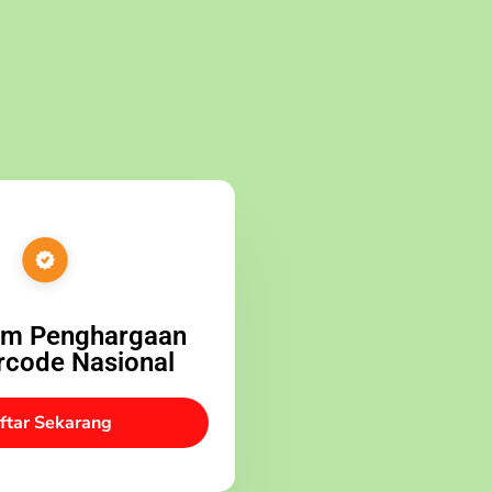
am Penghargaan
rcode Nasional
ftar Sekarang