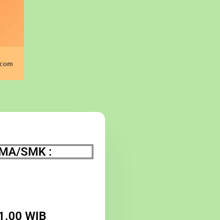
/MA/SMK :
11.00 WIB