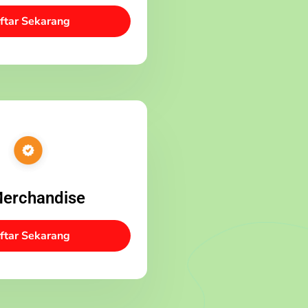
ftar Sekarang
Merchandise
ftar Sekarang