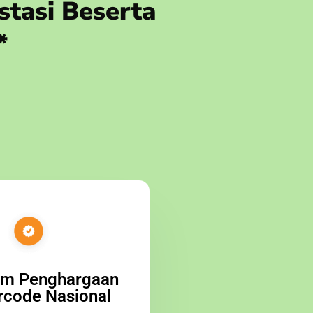
stasi Beserta
*
am Penghargaan
rcode Nasional