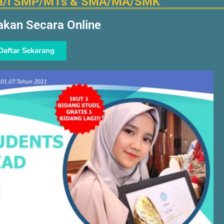
swa/i SMP/MTs & SMA/MA/SMK
akan Secara Online
Daftar Sekarang