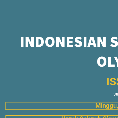
INDONESIAN 
OL
IS
38
Minggu,