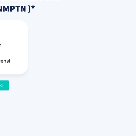
NMPTN )*
1
sensi
ng