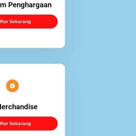
am Penghargaan
ftar Sekarang
Merchandise
ftar Sekarang